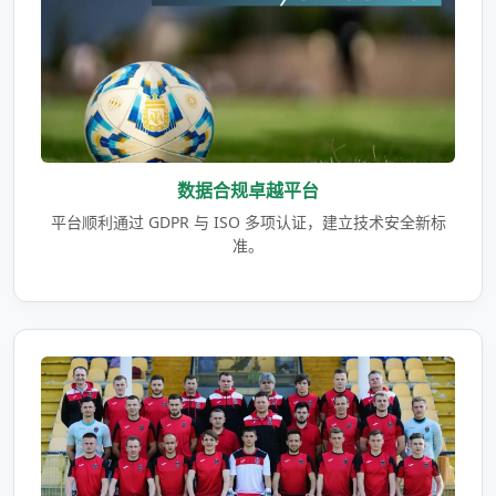
数据合规卓越平台
平台顺利通过 GDPR 与 ISO 多项认证，建立技术安全新标
准。