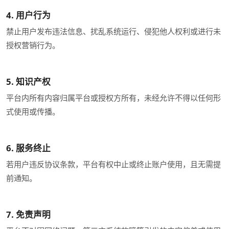
4. 用户行为
禁止用户发布违法信息、扰乱系统运行、侵犯他人权利或进行未
授权营销行为。
5. 知识产权
平台内所有内容归属平台或授权方所有，未经允许不得以任何形
式使用或传播。
6. 服务终止
若用户违反协议条款，平台有权中止或终止账户使用，且无需提
前通知。
7. 免责声明