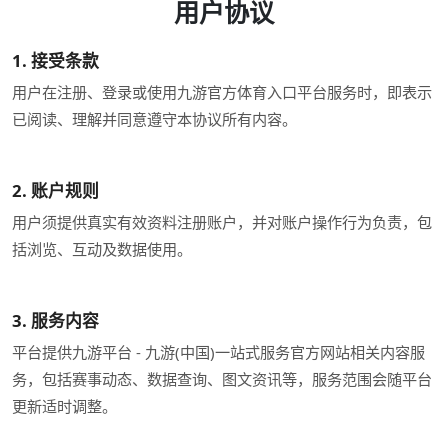
用户协议
1. 接受条款
用户在注册、登录或使用九游官方体育入口平台服务时，即表示
已阅读、理解并同意遵守本协议所有内容。
2. 账户规则
用户须提供真实有效资料注册账户，并对账户操作行为负责，包
括浏览、互动及数据使用。
3. 服务内容
平台提供九游平台 - 九游(中国)一站式服务官方网站相关内容服
务，包括赛事动态、数据查询、图文资讯等，服务范围会随平台
更新适时调整。