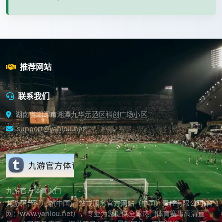
推荐网站
联系我们
湖南省湘潭市湘潭九华示范区科创广场小区
support@yanlou.net
九游官方体育入口
九游平台 - 九游(中国)一站式服务官方网站（中国）责任有限公司(官
网：www.yanlou.net），专业为您提供全球热门体育赛事高清直